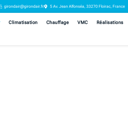
girondair@girondair.fr
5 Av. Jean Alfonséa, 33270 Floirac, France
Climatisation
Chauffage
VMC
Réalisations
AGE : DES SOL
RMANTES