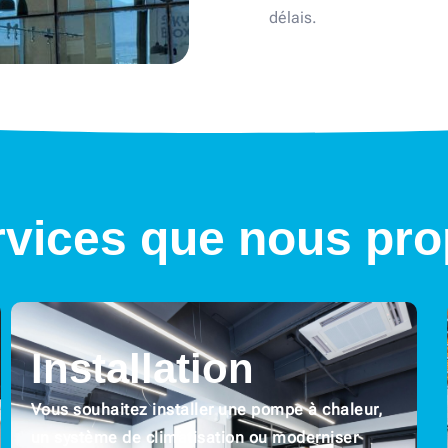
délais.
rvices que nous pr
Installation
Vous souhaitez installer une pompe à chaleur,
un système de climatisation ou moderniser