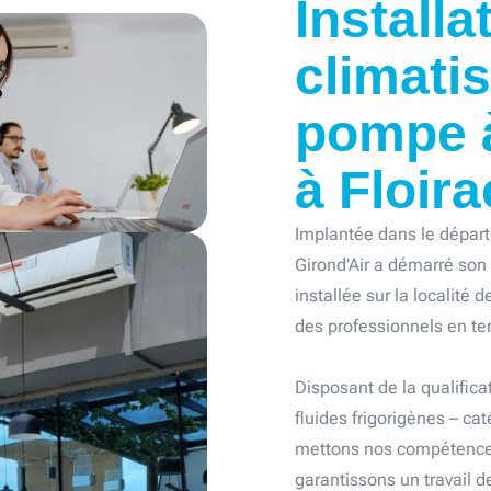
Installa
climatis
pompe à
à Floira
Implantée dans le départ
Girond’Air a démarré son 
installée sur la localité
des professionnels en t
Disposant de la qualifica
fluides frigorigènes – cat
mettons nos compétences 
garantissons un travail d