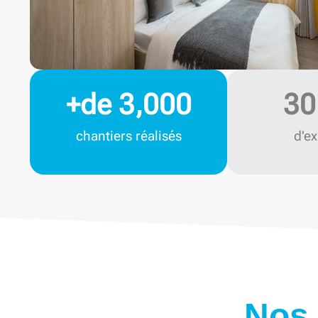
+de 
3,000
30
chantiers réalisés
d'ex
Nos 