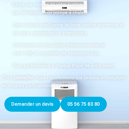
Choix sur mesure de votre système
de climatisation ou pompe à chaleur
Optimisation intelligente de votre confort thermique et
de votre consommation énergétique
Conception et installation professionnelle de
votre VMC et systèmes de traitement d’air
Suivi personnalisé à chaque étape de votre projet
Chez
Girond’Air
, nous transformons vos besoins en solutions
techniques parfaitement intégrées.
Demander un devis
05 56 75 83 80