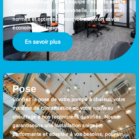
votre chauffage ? Notre équipe d’experts assure
une installation professionnelle, conforme aux
normes et optimisée pour votre confort et vos
économies d’énergie.
En savoir plus
Pose
Confiez la pose de votre pompe à chaleur, votre
système de climatisation ou votre nouveau
chauffage à nos techniciens qualifiés. Nous
garantissons une installation soignée,
performante et adaptée à vos besoins, pour un