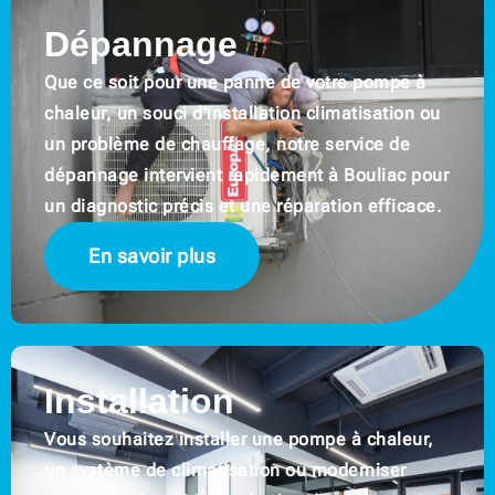
Dépannage
Que ce soit pour une panne de votre pompe à
chaleur, un souci d’installation climatisation ou
un problème de chauffage, notre service de
dépannage intervient rapidement à Bouliac pour
un diagnostic précis et une réparation efficace.
En savoir plus
Installation
Vous souhaitez installer une pompe à chaleur,
un système de climatisation ou moderniser