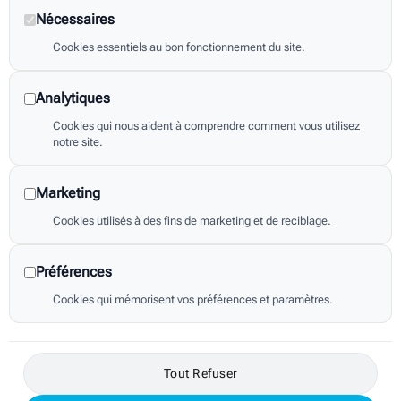
Nécessaires
Réalisations
Cookies essentiels au bon fonctionnement du site.
Lien rapide
Politique de confidentialite
Analytiques
Cookies qui nous aident à comprendre comment vous utilisez
Declaration d'accessibilité
notre site.
Mentions legales
Marketing
Cookies utilisés à des fins de marketing et de reciblage.
Plan du site
Flux RSS
Préférences
Cookies qui mémorisent vos préférences et paramètres.
Contact
girondair@girondair.fr
Tout Refuser
05 56 75 83 80